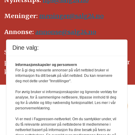
Meninger:
meninger@salg24.no
Annonse:
annonse@salg24.no
Dine valg:
SALG24 arbeider etter Vær Varsom-
plakatens regler for god presseskikk. Her
Informasjonskapsler og personvern
kan du lese mer om
PFUs
arbeid.
For å gi deg relevante annonser på vårt nettsted bruker vi
informasjon fra ditt besøk på vårt nettsted. Du kan reservere
deg mot dette under "Innstillinger".
For øvrig bruker vi informasjonskapsler og lignende verktøy for
analyse, for å sammenligne nettlesere, tilpasse innhold til deg
og for å utvikle og tilby nødvendig funksjonalitet. Les mer i vår
personvernerklæring.
Vi er med i Fagpressen-nettverket. Om du samtykker under, vil
du få relevante annonser på nettstedene til medlemmene i
nettverket basert på informasjon fra dine besøk på tvers av