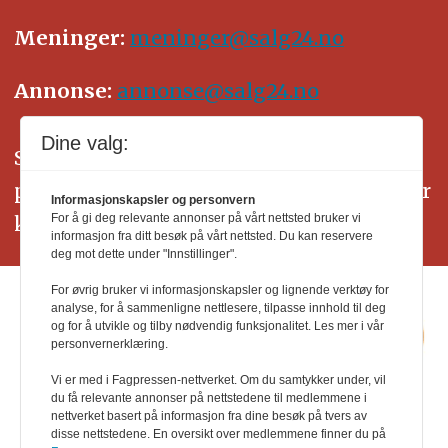
Meninger:
meninger@salg24.no
Annonse:
annonse@salg24.no
Dine valg:
SALG24 arbeider etter Vær Varsom-
plakatens regler for god presseskikk. Her
Informasjonskapsler og personvern
kan du lese mer om
PFUs
arbeid.
For å gi deg relevante annonser på vårt nettsted bruker vi
informasjon fra ditt besøk på vårt nettsted. Du kan reservere
deg mot dette under "Innstillinger".
For øvrig bruker vi informasjonskapsler og lignende verktøy for
analyse, for å sammenligne nettlesere, tilpasse innhold til deg
og for å utvikle og tilby nødvendig funksjonalitet. Les mer i vår
personvernerklæring.
Vi er med i Fagpressen-nettverket. Om du samtykker under, vil
du få relevante annonser på nettstedene til medlemmene i
nettverket basert på informasjon fra dine besøk på tvers av
disse nettstedene. En oversikt over medlemmene finner du på