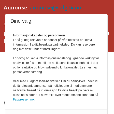
Annonse:
annonse@salg24.no
Dine valg:
SALG24 arbeider etter Vær Varsom-
plakatens regler for god presseskikk. Her
Informasjonskapsler og personvern
kan du lese mer om
PFUs
arbeid.
For å gi deg relevante annonser på vårt nettsted bruker vi
informasjon fra ditt besøk på vårt nettsted. Du kan reservere
deg mot dette under "Innstillinger".
For øvrig bruker vi informasjonskapsler og lignende verktøy for
analyse, for å sammenligne nettlesere, tilpasse innhold til deg
og for å utvikle og tilby nødvendig funksjonalitet. Les mer i vår
personvernerklæring.
Vi er med i Fagpressen-nettverket. Om du samtykker under, vil
du få relevante annonser på nettstedene til medlemmene i
nettverket basert på informasjon fra dine besøk på tvers av
disse nettstedene. En oversikt over medlemmene finner du på
Fagpressen.no.