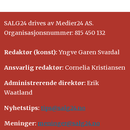
SALG24 drives av Medier24 AS.
Organisasjonsnummer: 815 450 132
Redaktør (konst):
Yngve Garen Svardal
Ansvarlig redaktør:
Cornelia Kristiansen
Administrerende direktør:
Erik
Waatland
Nyhetstips:
tips@salg24.no
Meninger:
meninger@salg24.no