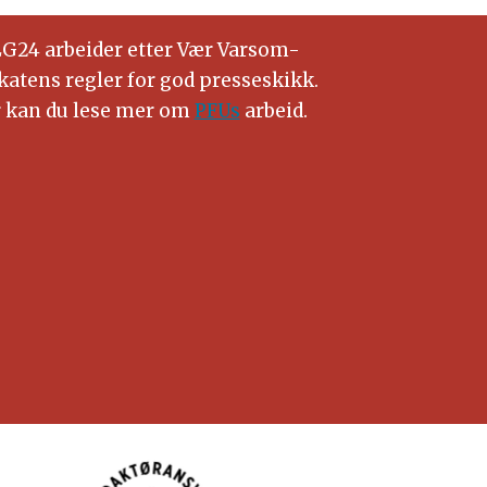
G24 arbeider etter Vær Varsom-
katens regler for god presseskikk.
 kan du lese mer om
PFUs
arbeid.