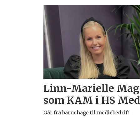
Emne:
linn-
marielle
magnor
Linn-Marielle Mag
som KAM i HS Med
Går fra barnehage til mediebedrift.