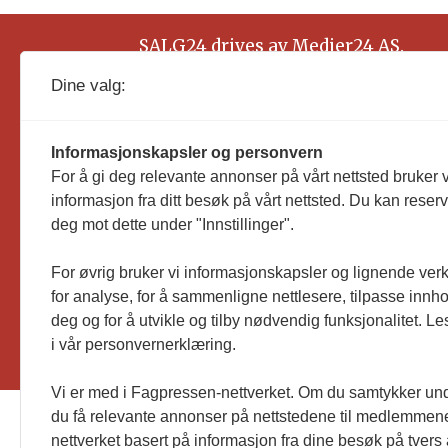
SALG24 drives av Medier24 AS.
Organisasjonsnummer: 815 450 132
Dine valg:
Informasjonskapsler og personvern
For å gi deg relevante annonser på vårt nettsted bruker v
informasjon fra ditt besøk på vårt nettsted. Du kan reser
deg mot dette under "Innstillinger".
For øvrig bruker vi informasjonskapsler og lignende ver
for analyse, for å sammenligne nettlesere, tilpasse innhol
deg og for å utvikle og tilby nødvendig funksjonalitet. L
i vår personvernerklæring.
Vi er med i Fagpressen-nettverket. Om du samtykker unde
du få relevante annonser på nettstedene til medlemmene
nettverket basert på informasjon fra dine besøk på tvers