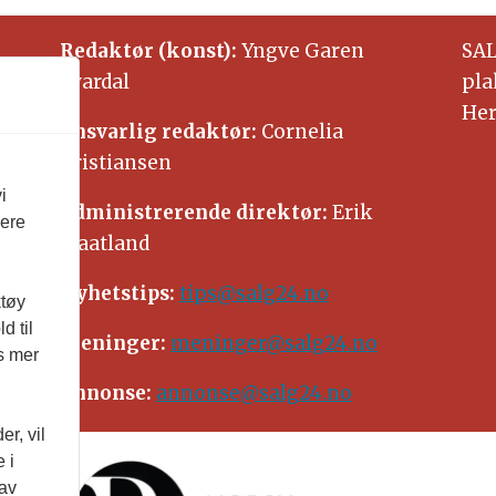
Redaktør (konst):
Yngve Garen
SAL
Svardal
pla
Her
Ansvarlig redaktør:
Cornelia
Kristiansen
i
Administrerende direktør:
Erik
vere
Waatland
Nyhetstips:
tips@salg24.no
ktøy
d til
Meninger:
meninger@salg24.no
es mer
Annonse:
annonse@salg24.no
r, vil
 i
 av