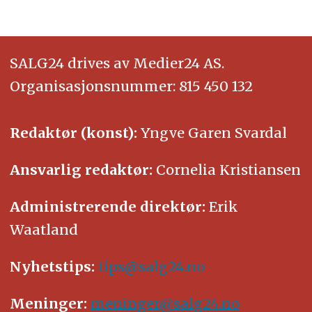
SALG24 drives av Medier24 AS.
Organisasjonsnummer: 815 450 132
Redaktør (konst):
Yngve Garen Svardal
Ansvarlig redaktør:
Cornelia Kristiansen
Administrerende direktør:
Erik
Waatland
Nyhetstips:
tips@salg24.no
Meninger:
meninger@salg24.no