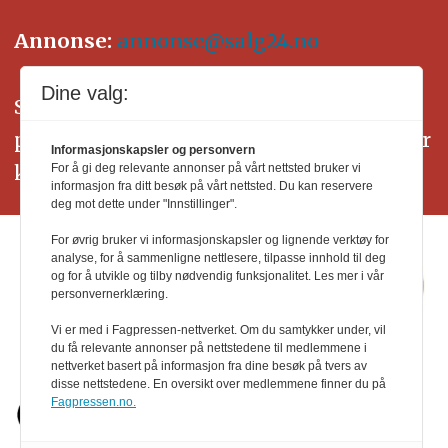
Annonse:
annonse@salg24.no
Dine valg:
SALG24 arbeider etter Vær Varsom-
plakatens regler for god presseskikk. Her
Informasjonskapsler og personvern
kan du lese mer om
PFUs
arbeid.
For å gi deg relevante annonser på vårt nettsted bruker vi
informasjon fra ditt besøk på vårt nettsted. Du kan reservere
deg mot dette under "Innstillinger".
For øvrig bruker vi informasjonskapsler og lignende verktøy for
analyse, for å sammenligne nettlesere, tilpasse innhold til deg
og for å utvikle og tilby nødvendig funksjonalitet. Les mer i vår
personvernerklæring.
Vi er med i Fagpressen-nettverket. Om du samtykker under, vil
du få relevante annonser på nettstedene til medlemmene i
nettverket basert på informasjon fra dine besøk på tvers av
disse nettstedene. En oversikt over medlemmene finner du på
Fagpressen.no.