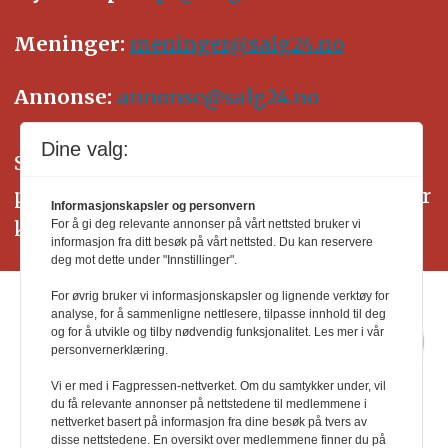
Meninger:
meninger@salg24.no
Annonse:
annonse@salg24.no
Dine valg:
SALG24 arbeider etter Vær Varsom-
plakatens regler for god presseskikk. Her
Informasjonskapsler og personvern
kan du lese mer om
PFUs
arbeid.
For å gi deg relevante annonser på vårt nettsted bruker vi
informasjon fra ditt besøk på vårt nettsted. Du kan reservere
deg mot dette under "Innstillinger".
For øvrig bruker vi informasjonskapsler og lignende verktøy for
analyse, for å sammenligne nettlesere, tilpasse innhold til deg
og for å utvikle og tilby nødvendig funksjonalitet. Les mer i vår
personvernerklæring.
Vi er med i Fagpressen-nettverket. Om du samtykker under, vil
du få relevante annonser på nettstedene til medlemmene i
nettverket basert på informasjon fra dine besøk på tvers av
disse nettstedene. En oversikt over medlemmene finner du på