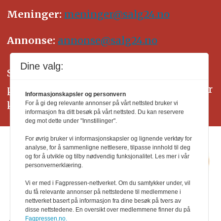
Meninger:
meninger@salg24.no
Annonse:
annonse@salg24.no
Dine valg:
SALG24 arbeider etter Vær Varsom-
plakatens regler for god presseskikk. Her
Informasjonskapsler og personvern
kan du lese mer om
PFUs
arbeid.
For å gi deg relevante annonser på vårt nettsted bruker vi
informasjon fra ditt besøk på vårt nettsted. Du kan reservere
deg mot dette under "Innstillinger".
For øvrig bruker vi informasjonskapsler og lignende verktøy for
analyse, for å sammenligne nettlesere, tilpasse innhold til deg
og for å utvikle og tilby nødvendig funksjonalitet. Les mer i vår
personvernerklæring.
Vi er med i Fagpressen-nettverket. Om du samtykker under, vil
du få relevante annonser på nettstedene til medlemmene i
nettverket basert på informasjon fra dine besøk på tvers av
disse nettstedene. En oversikt over medlemmene finner du på
Fagpressen.no.