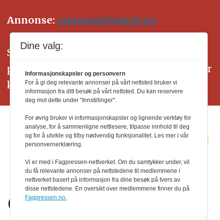
Annonse:
annonse@salg24.no
Dine valg:
SALG24 arbeider etter Vær Varsom-
plakatens regler for god presseskikk. Her
Informasjonskapsler og personvern
kan du lese mer om
PFUs
arbeid.
For å gi deg relevante annonser på vårt nettsted bruker vi
informasjon fra ditt besøk på vårt nettsted. Du kan reservere
deg mot dette under "Innstillinger".
For øvrig bruker vi informasjonskapsler og lignende verktøy for
analyse, for å sammenligne nettlesere, tilpasse innhold til deg
og for å utvikle og tilby nødvendig funksjonalitet. Les mer i vår
personvernerklæring.
Vi er med i Fagpressen-nettverket. Om du samtykker under, vil
du få relevante annonser på nettstedene til medlemmene i
nettverket basert på informasjon fra dine besøk på tvers av
disse nettstedene. En oversikt over medlemmene finner du på
Fagpressen.no.