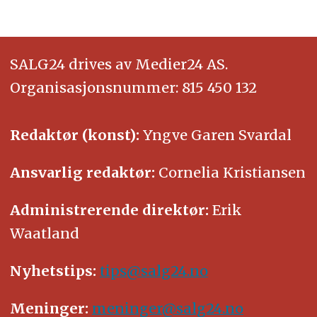
SALG24 drives av Medier24 AS.
Organisasjonsnummer: 815 450 132
Redaktør (konst):
Yngve Garen Svardal
Ansvarlig redaktør:
Cornelia Kristiansen
Administrerende direktør:
Erik
Waatland
Nyhetstips:
tips@salg24.no
Meninger:
meninger@salg24.no