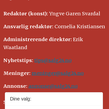
Redaktør (konst):
Yngve Garen Svardal
Ansvarlig redaktør:
Cornelia Kristiansen
Administrerende direktør:
Erik
Waatland
Nyhetstips:
tips@salg24.no
Meninger:
meninger@salg24.no
Annonse:
annonse@salg24.no
Dine valg:
SALG24 arbeider etter Vær Varsom-