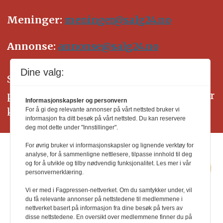
Meninger:
meninger@salg24.no
Annonse:
annonse@salg24.no
Dine valg:
SALG24 arbeider etter Vær Varsom-
plakatens regler for god presseskikk. Her
Informasjonskapsler og personvern
kan du lese mer om
PFUs
arbeid.
For å gi deg relevante annonser på vårt nettsted bruker vi
informasjon fra ditt besøk på vårt nettsted. Du kan reservere
deg mot dette under "Innstillinger".
For øvrig bruker vi informasjonskapsler og lignende verktøy for
analyse, for å sammenligne nettlesere, tilpasse innhold til deg
og for å utvikle og tilby nødvendig funksjonalitet. Les mer i vår
personvernerklæring.
Vi er med i Fagpressen-nettverket. Om du samtykker under, vil
du få relevante annonser på nettstedene til medlemmene i
nettverket basert på informasjon fra dine besøk på tvers av
disse nettstedene. En oversikt over medlemmene finner du på