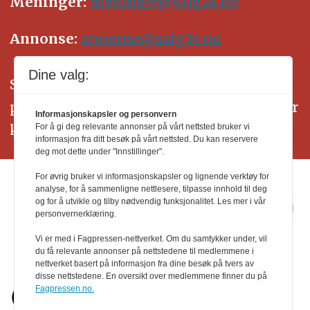
Meninger:
meninger@salg24.no
Annonse:
annonse@salg24.no
Dine valg:
SALG24 arbeider etter Vær Varsom-
plakatens regler for god presseskikk. Her
Informasjonskapsler og personvern
kan du lese mer om
PFUs
arbeid.
For å gi deg relevante annonser på vårt nettsted bruker vi
informasjon fra ditt besøk på vårt nettsted. Du kan reservere
deg mot dette under "Innstillinger".
For øvrig bruker vi informasjonskapsler og lignende verktøy for
analyse, for å sammenligne nettlesere, tilpasse innhold til deg
og for å utvikle og tilby nødvendig funksjonalitet. Les mer i vår
personvernerklæring.
Vi er med i Fagpressen-nettverket. Om du samtykker under, vil
du få relevante annonser på nettstedene til medlemmene i
nettverket basert på informasjon fra dine besøk på tvers av
disse nettstedene. En oversikt over medlemmene finner du på
Fagpressen.no.