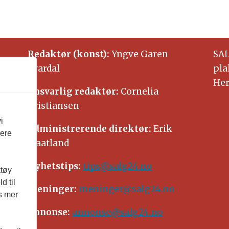
Redaktør (konst):
Yngve Garen
SAL
Svardal
pla
Her
Ansvarlig redaktør:
Cornelia
Kristiansen
i
Administrerende direktør:
Erik
vere
Waatland
Nyhetstips:
tips@salg24.no
ktøy
d til
Meninger:
meninger@salg24.no
es mer
Annonse:
annonse@salg24.no