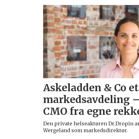
Emne:
askeladden
co
Askeladden & Co et
markedsavdeling –
CMO fra egne rekk
Den private helseaktøren Dr.Dropin a
Wergeland som markedsdirektør.