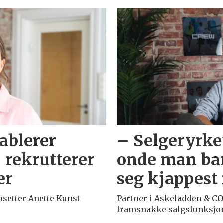
ablerer
– Selgeryrke
 rekrutterer
onde man ba
er
seg kjappest
nsetter Anette Kunst
Partner i Askeladden & CO
framsnakke salgsfunksjone