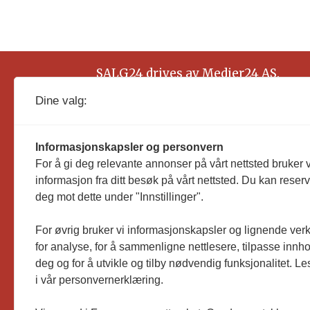
SALG24 drives av Medier24 AS.
Organisasjonsnummer: 815 450 132
Dine valg:
Informasjonskapsler og personvern
For å gi deg relevante annonser på vårt nettsted bruker v
informasjon fra ditt besøk på vårt nettsted. Du kan reser
deg mot dette under "Innstillinger".
For øvrig bruker vi informasjonskapsler og lignende ver
for analyse, for å sammenligne nettlesere, tilpasse innhol
deg og for å utvikle og tilby nødvendig funksjonalitet. L
i vår personvernerklæring.