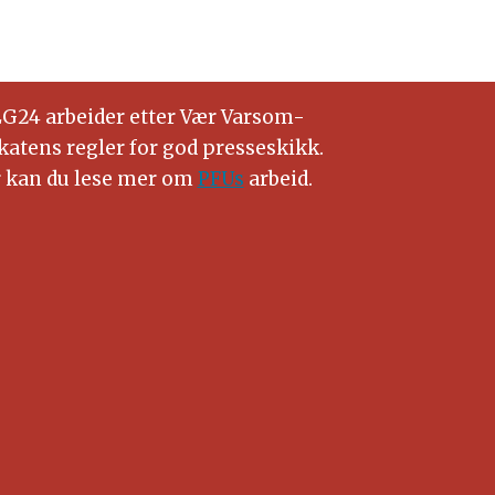
G24 arbeider etter Vær Varsom-
katens regler for god presseskikk.
 kan du lese mer om
PFUs
arbeid.