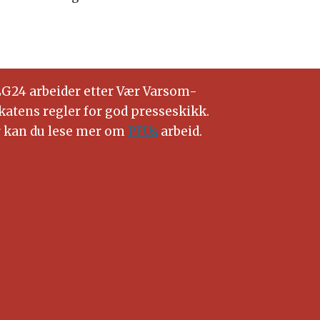
G24 arbeider etter Vær Varsom-
katens regler for god presseskikk.
 kan du lese mer om
PFUs
arbeid.