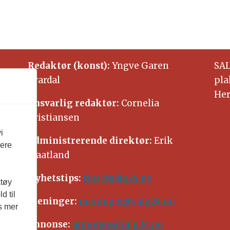
Redaktør (konst):
Yngve Garen
SAL
Svardal
pla
Her
Ansvarlig redaktør:
Cornelia
Kristiansen
i
Administrerende direktør:
Erik
vere
Waatland
Nyhetstips:
tips@salg24.no
ktøy
d til
Meninger:
meninger@salg24.no
es mer
Annonse:
annonse@salg24.no