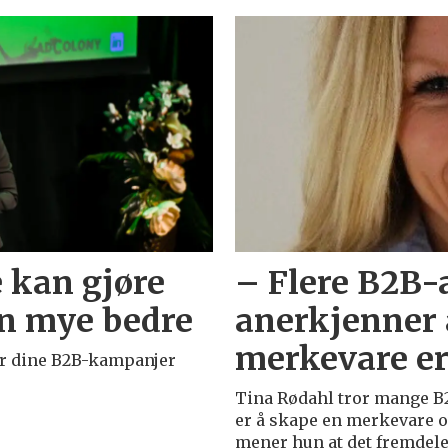
e kan gjøre
– Flere B2B-
n mye bedre
anerkjenner 
merkevare er
or dine B2B-kampanjer
Tina Rødahl tror mange B2
er å skape en merkevare ov
mener hun at det fremdeles