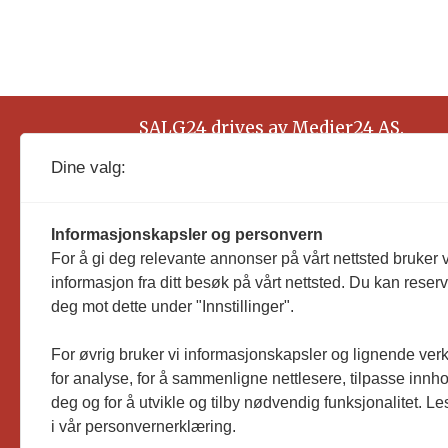
SALG24 drives av Medier24 AS.
Organisasjonsnummer: 815 450 132
Dine valg:
Informasjonskapsler og personvern
For å gi deg relevante annonser på vårt nettsted bruker v
informasjon fra ditt besøk på vårt nettsted. Du kan reser
deg mot dette under "Innstillinger".
For øvrig bruker vi informasjonskapsler og lignende ver
for analyse, for å sammenligne nettlesere, tilpasse innhol
deg og for å utvikle og tilby nødvendig funksjonalitet. L
i vår personvernerklæring.