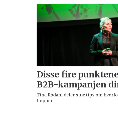
Emne:
adcolony
Disse fire punkten
B2B-kampanjen di
Tina Rødahl deler sine tips om hvorf
flopper.