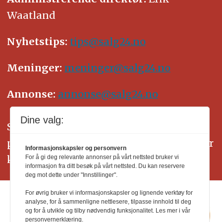
Waatland
Nyhetstips:
tips@salg24.no
Meninger:
meninger@salg24.no
Annonse:
annonse@salg24.no
Dine valg:
SALG24 arbeider etter Vær Varsom-
plakatens regler for god presseskikk. Her
Informasjonskapsler og personvern
kan du lese mer om
PFUs
arbeid.
For å gi deg relevante annonser på vårt nettsted bruker vi
informasjon fra ditt besøk på vårt nettsted. Du kan reservere
deg mot dette under "Innstillinger".
For øvrig bruker vi informasjonskapsler og lignende verktøy for
analyse, for å sammenligne nettlesere, tilpasse innhold til deg
og for å utvikle og tilby nødvendig funksjonalitet. Les mer i vår
personvernerklæring.