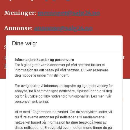
Meninger:
meninger@salg24.no
Annonse:
annonse@salg24.no
Dine valg:
SALG24 arbeider etter Vær Varsom-
plakatens regler for god presseskikk. Her
Informasjonskapsler og personvern
kan du lese mer om
PFUs
arbeid.
For å gi deg relevante annonser på vårt nettsted bruker vi
informasjon fra ditt besøk på vårt nettsted. Du kan reservere
deg mot dette under "Innstillinger".
For øvrig bruker vi informasjonskapsler og lignende verktøy for
analyse, for å sammenligne nettlesere, tilpasse innhold til deg
og for å utvikle og tilby nødvendig funksjonalitet. Les mer i vår
personvernerklæring.
Vi er med i Fagpressen-nettverket. Om du samtykker under, vil
du få relevante annonser på nettstedene til medlemmene i
nettverket basert på informasjon fra dine besøk på tvers av
disse nettstedene. En oversikt over medlemmene finner du på