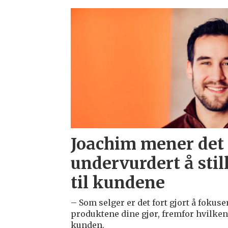
Emne:
1605222
Joachim mener det 
undervurdert å stil
til kundene
– Som selger er det fort gjort å fokus
produktene dine gjør, fremfor hvilken 
kunden.