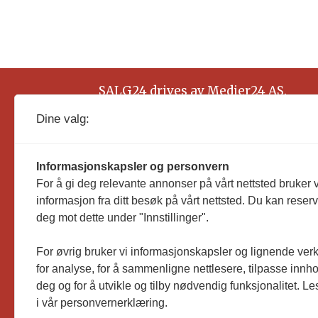
SALG24 drives av Medier24 AS.
Organisasjonsnummer: 815 450 132
Dine valg:
Informasjonskapsler og personvern
For å gi deg relevante annonser på vårt nettsted bruker v
informasjon fra ditt besøk på vårt nettsted. Du kan reser
deg mot dette under "Innstillinger".
For øvrig bruker vi informasjonskapsler og lignende ver
for analyse, for å sammenligne nettlesere, tilpasse innhol
deg og for å utvikle og tilby nødvendig funksjonalitet. L
i vår personvernerklæring.