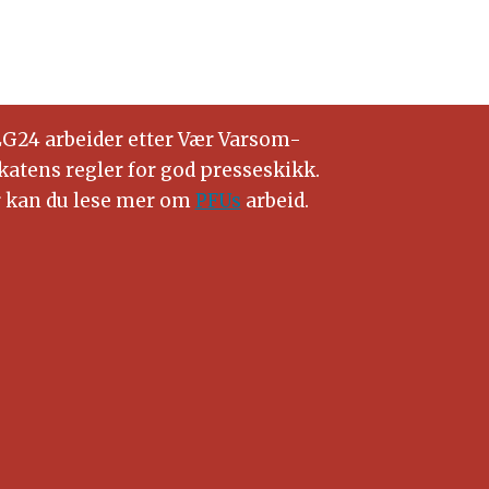
G24 arbeider etter Vær Varsom-
katens regler for god presseskikk.
 kan du lese mer om
PFUs
arbeid.