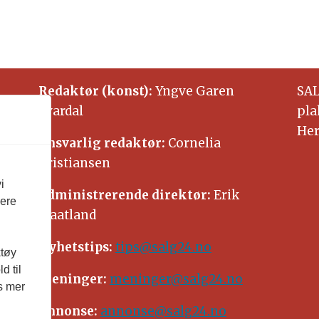
Redaktør (konst):
Yngve Garen
SAL
Svardal
pla
Her
Ansvarlig redaktør:
Cornelia
Kristiansen
i
Administrerende direktør:
Erik
vere
Waatland
Nyhetstips:
tips@salg24.no
ktøy
d til
Meninger:
meninger@salg24.no
es mer
Annonse:
annonse@salg24.no