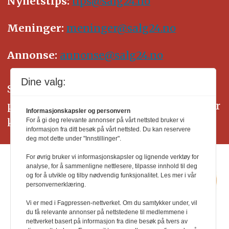
Nyhetstips:
tips@salg24.no
Meninger:
meninger@salg24.no
Annonse:
annonse@salg24.no
Dine valg:
SALG24 arbeider etter Vær Varsom-
plakatens regler for god presseskikk. Her
Informasjonskapsler og personvern
kan du lese mer om
PFUs
arbeid.
For å gi deg relevante annonser på vårt nettsted bruker vi
informasjon fra ditt besøk på vårt nettsted. Du kan reservere
deg mot dette under "Innstillinger".
For øvrig bruker vi informasjonskapsler og lignende verktøy for
analyse, for å sammenligne nettlesere, tilpasse innhold til deg
og for å utvikle og tilby nødvendig funksjonalitet. Les mer i vår
personvernerklæring.
Vi er med i Fagpressen-nettverket. Om du samtykker under, vil
du få relevante annonser på nettstedene til medlemmene i
nettverket basert på informasjon fra dine besøk på tvers av